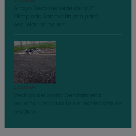
07/08/2026
Arroyo Seco fue sede de la 3°
Olimpiada Sanmartiniana para
escuelas primarias
05/08/2026
Vecinos del barrio Gendarmería
reclaman por la falta de recolección de
residuos