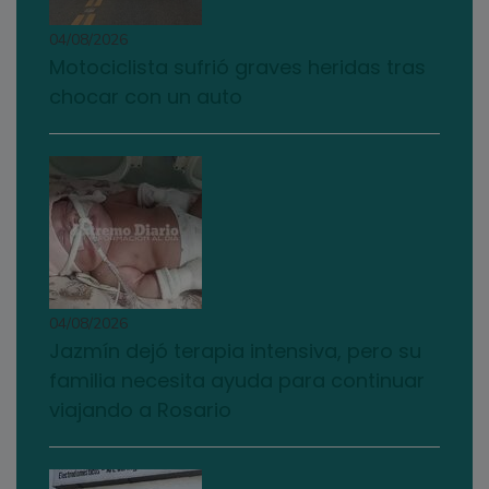
04/08/2026
Motociclista sufrió graves heridas tras
chocar con un auto
04/08/2026
Jazmín dejó terapia intensiva, pero su
familia necesita ayuda para continuar
viajando a Rosario