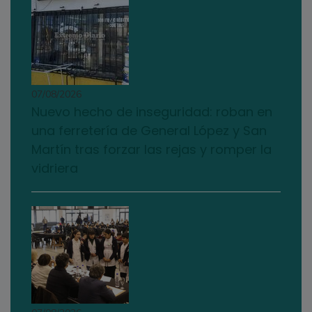
07/08/2026
Nuevo hecho de inseguridad: roban en
una ferretería de General López y San
Martín tras forzar las rejas y romper la
vidriera