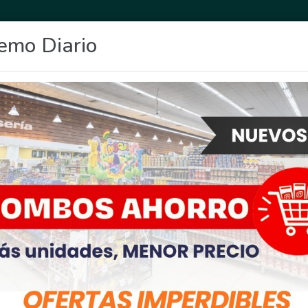
emo Diario
OCIO
DEPORTES
FIGHIERA
GENERAL LAGOS
POLICIALES
RE