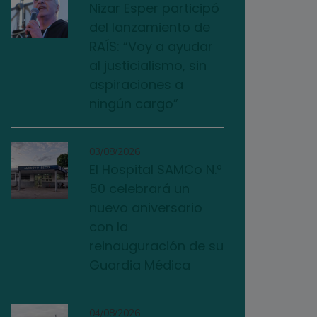
Nizar Esper participó
del lanzamiento de
RAÍS: “Voy a ayudar
al justicialismo, sin
aspiraciones a
ningún cargo”
03/08/2026
El Hospital SAMCo N.º
50 celebrará un
nuevo aniversario
con la
reinauguración de su
Guardia Médica
04/08/2026