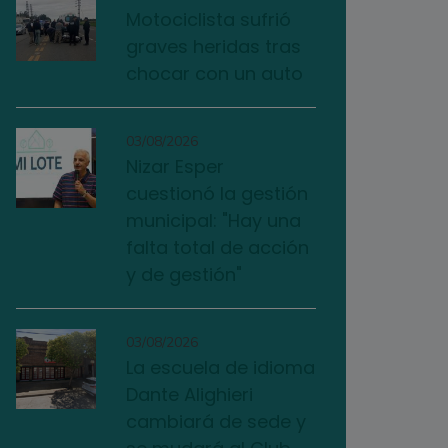
Motociclista sufrió
graves heridas tras
chocar con un auto
03/08/2026
Nizar Esper
cuestionó la gestión
municipal: "Hay una
falta total de acción
y de gestión"
03/08/2026
La escuela de idioma
Dante Alighieri
cambiará de sede y