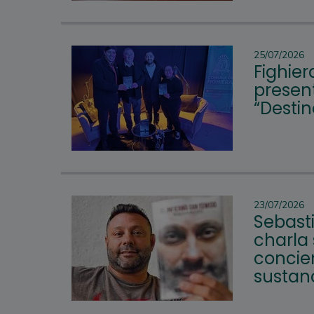
25/07/2026
Fighier
present
“Desti
23/07/2026
Sebast
charla
concie
sustanc