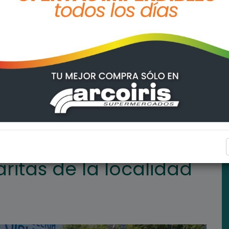
dad de Fighiera
FIGHIERA
ritas de la localidad