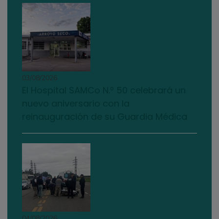
03/08/2026
El Hospital SAMCo N.º 50 celebrará un
nuevo aniversario con la
reinauguración de su Guardia Médica
04/08/2026