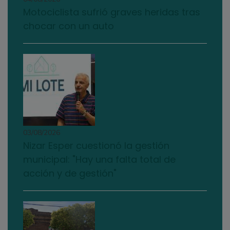
Motociclista sufrió graves heridas tras
chocar con un auto
03/08/2026
Nizar Esper cuestionó la gestión
municipal: "Hay una falta total de
acción y de gestión"