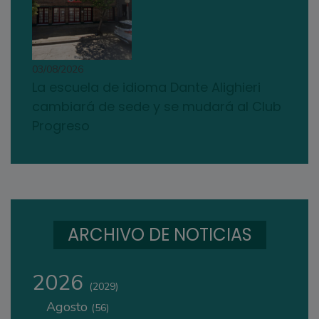
03/08/2026
La escuela de idioma Dante Alighieri
cambiará de sede y se mudará al Club
Progreso
ARCHIVO DE NOTICIAS
2026
(2029)
Agosto
(56)