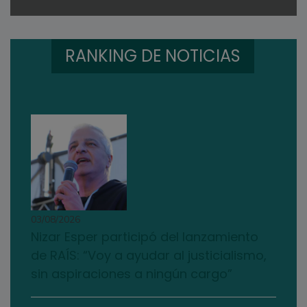
RANKING DE NOTICIAS
03/08/2026
Nizar Esper participó del lanzamiento
de RAÍS: “Voy a ayudar al justicialismo,
sin aspiraciones a ningún cargo”