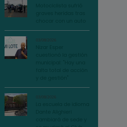
Motociclista sufrió
graves heridas tras
chocar con un auto
03/08/2026
Nizar Esper
cuestionó la gestión
municipal: "Hay una
falta total de acción
y de gestión"
03/08/2026
La escuela de idioma
Dante Alighieri
cambiará de sede y