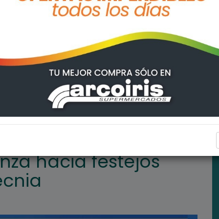
O
General Lagos avanza hacia festejos inclusivos sin pirotecnia
GENERAL LAGOS
nza hacia festejos
ecnia