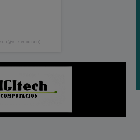
rio (@extremodiario)