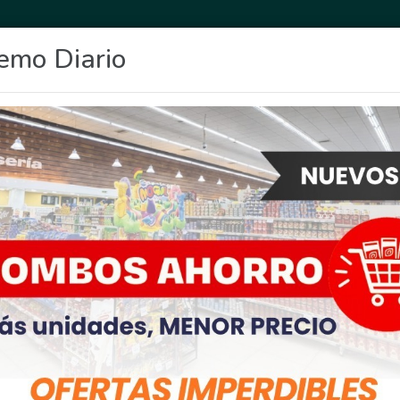
emo Diario
OCIO
DEPORTES
FIGHIERA
GENERAL LAGOS
POLICIALES
RE