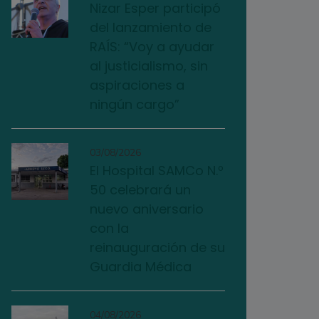
Nizar Esper participó
del lanzamiento de
RAÍS: “Voy a ayudar
al justicialismo, sin
aspiraciones a
ningún cargo”
03/08/2026
El Hospital SAMCo N.º
50 celebrará un
nuevo aniversario
con la
reinauguración de su
Guardia Médica
04/08/2026