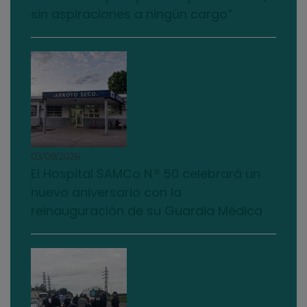
sin aspiraciones a ningún cargo”
03/08/2026
El Hospital SAMCo N.º 50 celebrará un
nuevo aniversario con la
reinauguración de su Guardia Médica