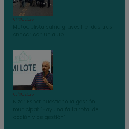
04/08/2026
Motociclista sufrió graves heridas tras
chocar con un auto
03/08/2026
Nizar Esper cuestionó la gestión
municipal: "Hay una falta total de
acción y de gestión"