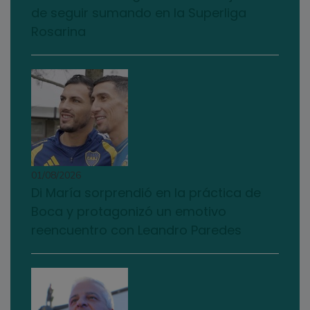
de seguir sumando en la Superliga
Rosarina
01/08/2026
Di María sorprendió en la práctica de
Boca y protagonizó un emotivo
reencuentro con Leandro Paredes