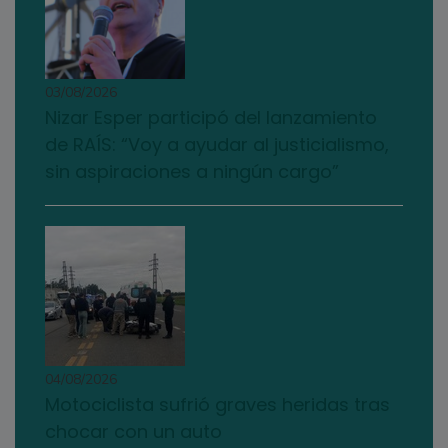
03/08/2026
Nizar Esper participó del lanzamiento
de RAÍS: “Voy a ayudar al justicialismo,
sin aspiraciones a ningún cargo”
04/08/2026
Motociclista sufrió graves heridas tras
chocar con un auto