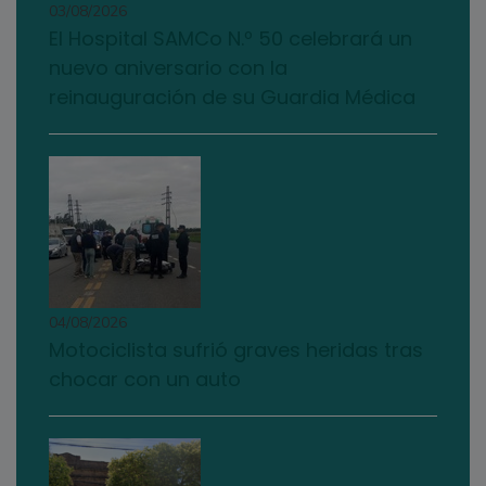
03/08/2026
El Hospital SAMCo N.º 50 celebrará un
nuevo aniversario con la
reinauguración de su Guardia Médica
04/08/2026
Motociclista sufrió graves heridas tras
chocar con un auto