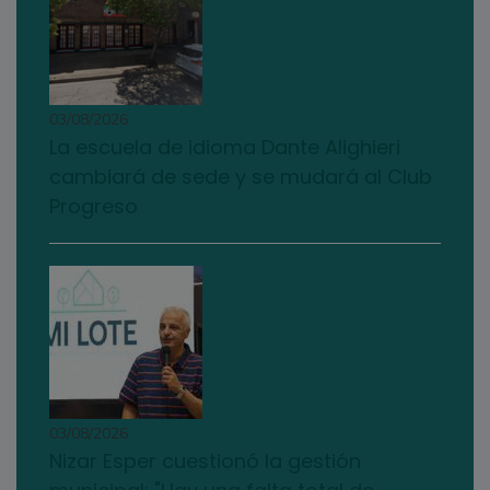
03/08/2026
La escuela de idioma Dante Alighieri
cambiará de sede y se mudará al Club
Progreso
03/08/2026
Nizar Esper cuestionó la gestión