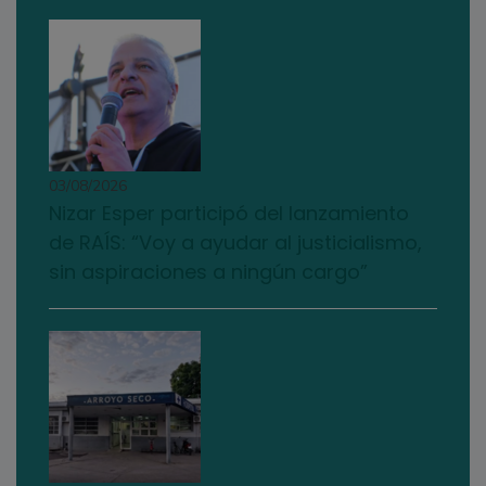
03/08/2026
Nizar Esper participó del lanzamiento
de RAÍS: “Voy a ayudar al justicialismo,
sin aspiraciones a ningún cargo”