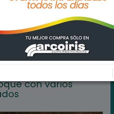
hículos involucrados
GENERAL LAGOS
oque con varios
ados