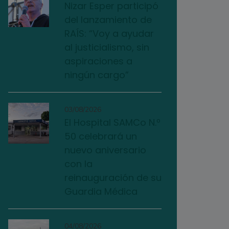
Nizar Esper participó
del lanzamiento de
RAÍS: “Voy a ayudar
al justicialismo, sin
aspiraciones a
ningún cargo”
03/08/2026
El Hospital SAMCo N.º
50 celebrará un
nuevo aniversario
con la
reinauguración de su
Guardia Médica
04/08/2026