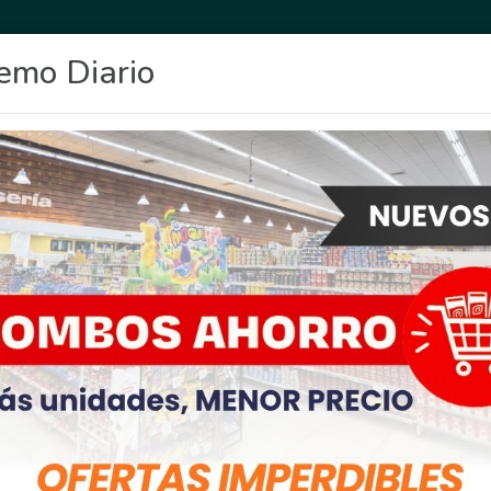
emo Diario
OCIO
DEPORTES
FIGHIERA
GENERAL LAGOS
POLICIALES
RE