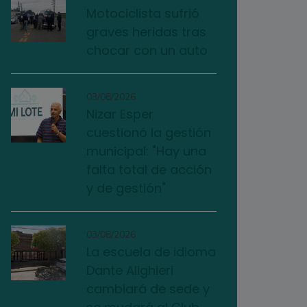
Motociclista sufrió
graves heridas tras
chocar con un auto
03/08/2026
Nizar Esper
cuestionó la gestión
municipal: "Hay una
falta total de acción
y de gestión"
03/08/2026
La escuela de idioma
Dante Alighieri
cambiará de sede y