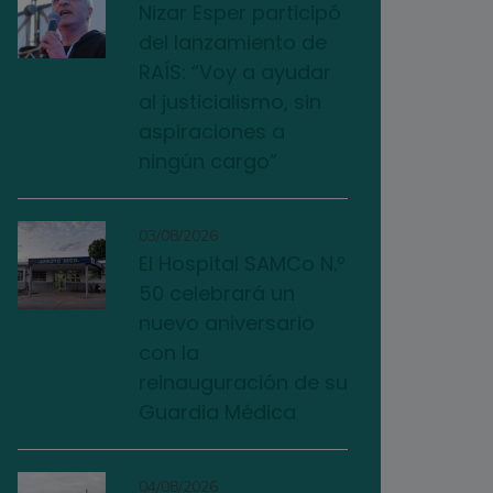
Nizar Esper participó
del lanzamiento de
RAÍS: “Voy a ayudar
al justicialismo, sin
aspiraciones a
ningún cargo”
03/08/2026
El Hospital SAMCo N.º
50 celebrará un
nuevo aniversario
con la
reinauguración de su
Guardia Médica
04/08/2026