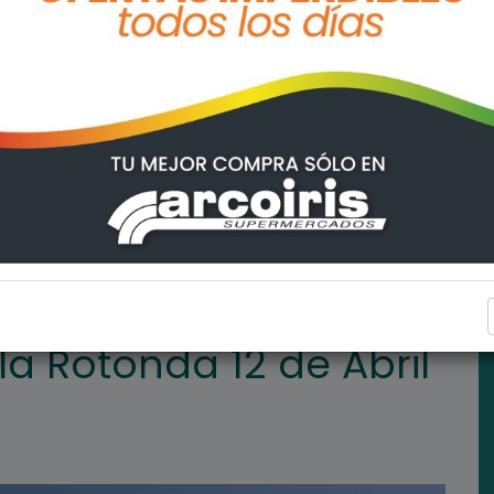
Abril fue un éxito
GENERAL LAGOS
la Rotonda 12 de Abril