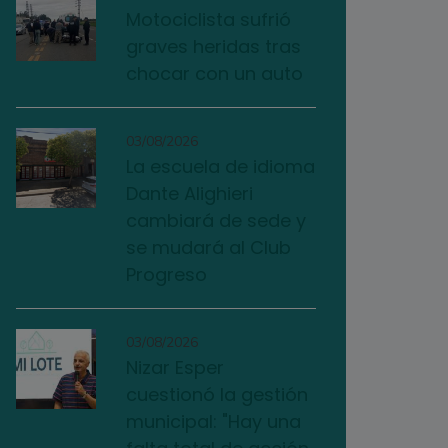
Motociclista sufrió
graves heridas tras
chocar con un auto
03/08/2026
La escuela de idioma
Dante Alighieri
cambiará de sede y
se mudará al Club
Progreso
03/08/2026
Nizar Esper
cuestionó la gestión
municipal: "Hay una