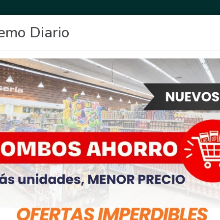
emo Diario
OCIO
DEPORTES
FIGHIERA
GENERAL LAGOS
POLICIALES
RE