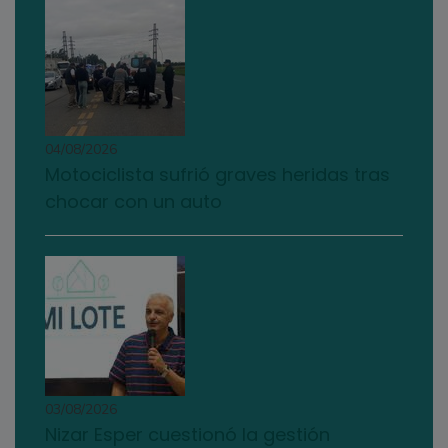
04/08/2026
Motociclista sufrió graves heridas tras
chocar con un auto
03/08/2026
Nizar Esper cuestionó la gestión