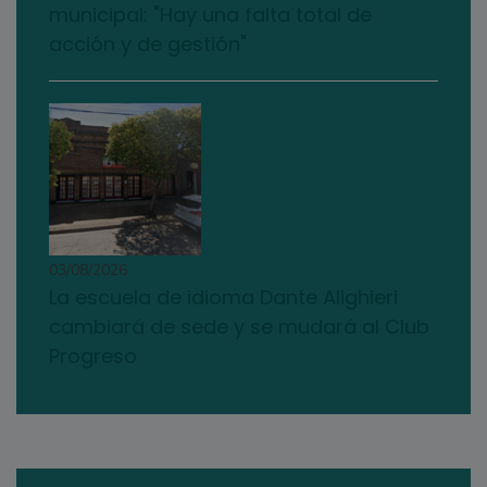
municipal: "Hay una falta total de
acción y de gestión"
03/08/2026
La escuela de idioma Dante Alighieri
cambiará de sede y se mudará al Club
Progreso