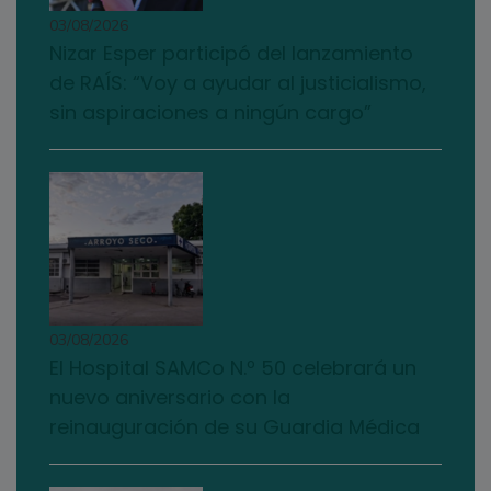
03/08/2026
Nizar Esper participó del lanzamiento
de RAÍS: “Voy a ayudar al justicialismo,
sin aspiraciones a ningún cargo”
03/08/2026
El Hospital SAMCo N.º 50 celebrará un
nuevo aniversario con la
reinauguración de su Guardia Médica