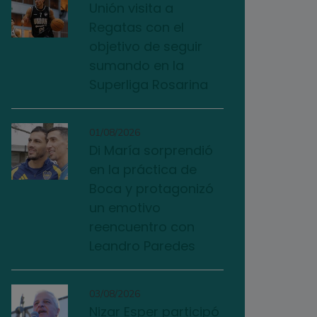
Unión visita a
Regatas con el
objetivo de seguir
sumando en la
Superliga Rosarina
01/08/2026
Di María sorprendió
en la práctica de
Boca y protagonizó
un emotivo
reencuentro con
Leandro Paredes
03/08/2026
Nizar Esper participó