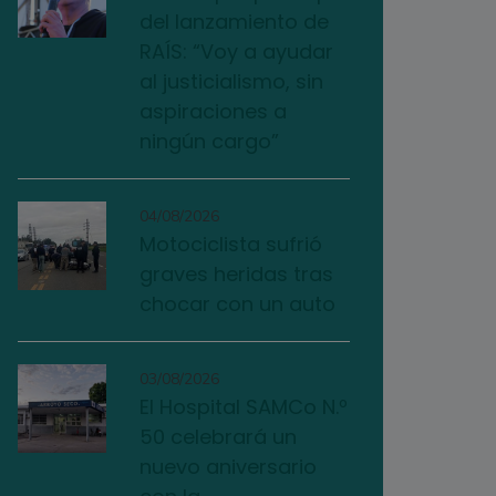
del lanzamiento de
RAÍS: “Voy a ayudar
al justicialismo, sin
aspiraciones a
ningún cargo”
04/08/2026
Motociclista sufrió
graves heridas tras
chocar con un auto
03/08/2026
El Hospital SAMCo N.º
50 celebrará un
nuevo aniversario