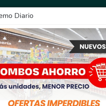
emo Diario
OCIO
DEPORTES
FIGHIERA
GENERAL LAGOS
POLICIALES
RE