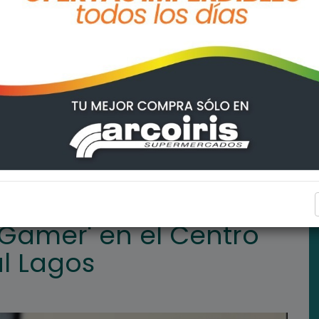
tro Cultural de General Lagos
GENERAL LAGOS
 Gamer' en el Centro
l Lagos