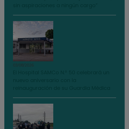
sin aspiraciones a ningún cargo”
03/08/2026
El Hospital SAMCo N.º 50 celebrará un
nuevo aniversario con la
reinauguración de su Guardia Médica