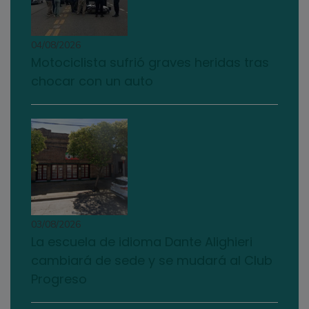
04/08/2026
Motociclista sufrió graves heridas tras
chocar con un auto
03/08/2026
La escuela de idioma Dante Alighieri
cambiará de sede y se mudará al Club
Progreso