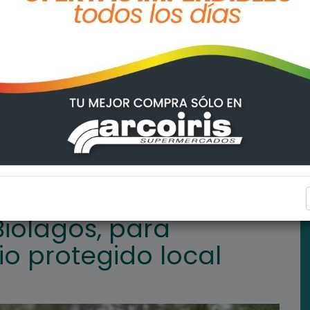
alecer el espacio protegido local
GENERAL LAGOS
iolagos, para
io protegido local