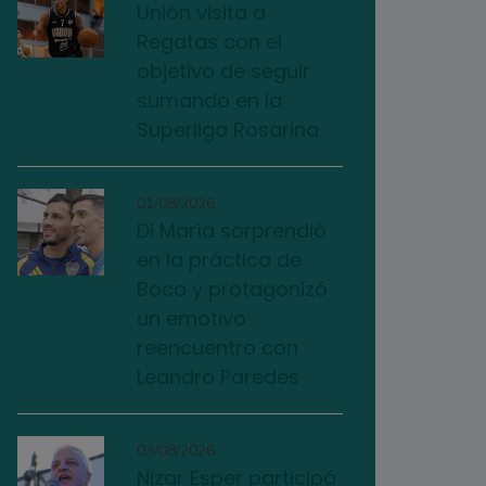
Unión visita a
Regatas con el
objetivo de seguir
sumando en la
Superliga Rosarina
01/08/2026
Di María sorprendió
en la práctica de
Boca y protagonizó
un emotivo
reencuentro con
Leandro Paredes
03/08/2026
Nizar Esper participó