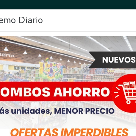
emo Diario
OCIO
DEPORTES
FIGHIERA
GENERAL LAGOS
POLICIALES
RE