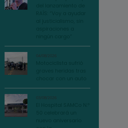
del lanzamiento de
RAÍS: “Voy a ayudar
al justicialismo, sin
aspiraciones a
ningún cargo”
04/08/2026
Motociclista sufrió
graves heridas tras
chocar con un auto
03/08/2026
El Hospital SAMCo N.º
50 celebrará un
nuevo aniversario