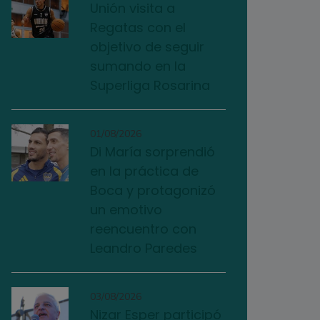
Unión visita a
Regatas con el
objetivo de seguir
sumando en la
Superliga Rosarina
01/08/2026
Di María sorprendió
en la práctica de
Boca y protagonizó
un emotivo
reencuentro con
Leandro Paredes
03/08/2026
Nizar Esper participó