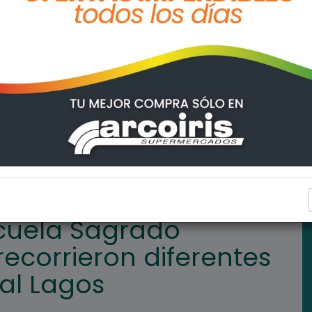
razón de V.G.G. recorrieron diferentes espacios de General Lago
GENERAL LAGOS
scuela Sagrado
recorrieron diferentes
al Lagos