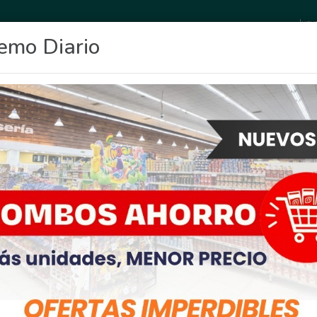
Juev
emo Diario
OCIO
DEPORTES
FIGHIERA
GENERAL LAGOS
POLICIALES
RE