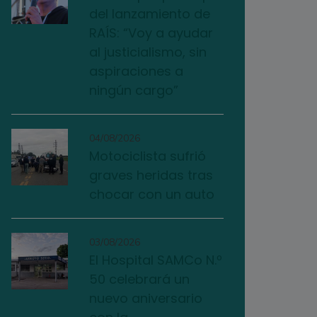
del lanzamiento de
RAÍS: “Voy a ayudar
al justicialismo, sin
aspiraciones a
ningún cargo”
04/08/2026
Motociclista sufrió
graves heridas tras
chocar con un auto
03/08/2026
El Hospital SAMCo N.º
50 celebrará un
nuevo aniversario