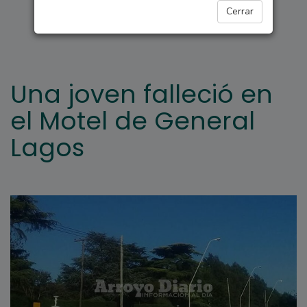
GENERAL LAGOS
Cerrar
Una joven falleció en
el Motel de General
Lagos