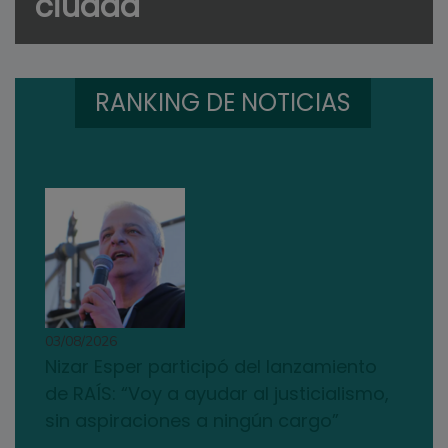
ciudad
RANKING DE NOTICIAS
03/08/2026
Nizar Esper participó del lanzamiento
de RAÍS: “Voy a ayudar al justicialismo,
sin aspiraciones a ningún cargo”