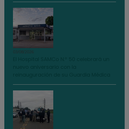
03/08/2026
El Hospital SAMCo N.º 50 celebrará un
nuevo aniversario con la
reinauguración de su Guardia Médica