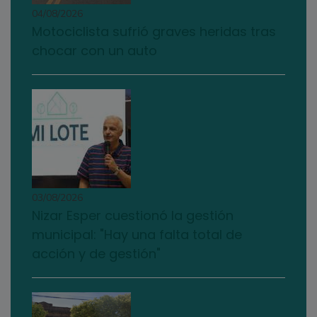
04/08/2026
Motociclista sufrió graves heridas tras
chocar con un auto
03/08/2026
Nizar Esper cuestionó la gestión
municipal: "Hay una falta total de
acción y de gestión"