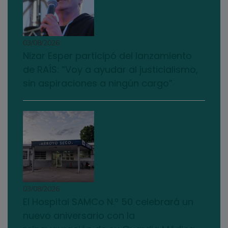
03/08/2026
Nizar Esper participó del lanzamiento
de RAÍS: “Voy a ayudar al justicialismo,
sin aspiraciones a ningún cargo”
03/08/2026
El Hospital SAMCo N.º 50 celebrará un
nuevo aniversario con la