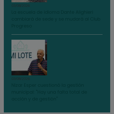
03/08/2026
La escuela de idioma Dante Alighieri
cambiará de sede y se mudará al Club
Progreso
03/08/2026
Nizar Esper cuestionó la gestión
municipal: "Hay una falta total de
acción y de gestión"