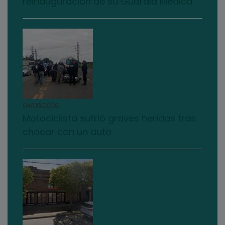
reinauguración de su Guardia Médica
04/08/2026
Motociclista sufrió graves heridas tras
chocar con un auto