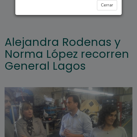
GENERAL LAGOS
Cerrar
Alejandra Rodenas y
Norma López recorren
General Lagos