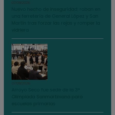
07/08/2026
Nuevo hecho de inseguridad: roban en
una ferretería de General López y San
Martín tras forzar las rejas y romper la
vidriera
07/08/2026
Arroyo Seco fue sede de la 3°
Olimpiada Sanmartiniana para
escuelas primarias