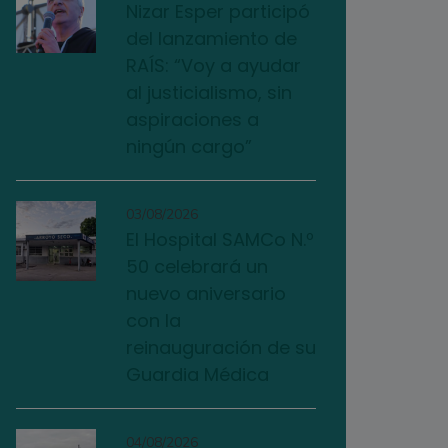
Nizar Esper participó
del lanzamiento de
RAÍS: “Voy a ayudar
al justicialismo, sin
aspiraciones a
ningún cargo”
03/08/2026
El Hospital SAMCo N.º
50 celebrará un
nuevo aniversario
con la
reinauguración de su
Guardia Médica
04/08/2026