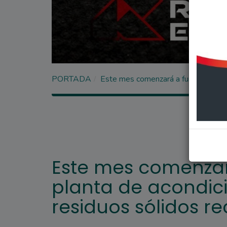
PORTADA
Este mes comenzará a funcionar la p
Este mes comenzar
planta de acondic
residuos sólidos re