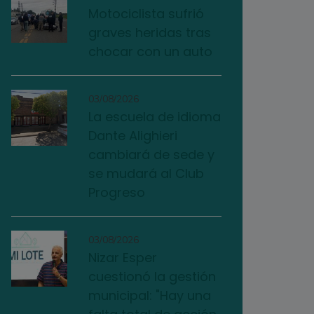
Motociclista sufrió
graves heridas tras
chocar con un auto
03/08/2026
La escuela de idioma
Dante Alighieri
cambiará de sede y
se mudará al Club
Progreso
03/08/2026
Nizar Esper
cuestionó la gestión
municipal: "Hay una