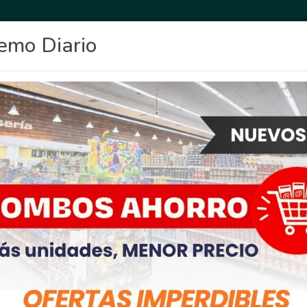
emo Diario
OCIO
DEPORTES
FIGHIERA
GENERAL LAGOS
POLICIALES
RE