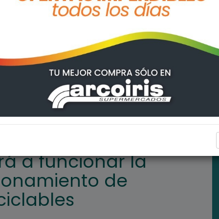
lanta de acondicionamiento de residuos sólidos reciclables
GENERAL LAGOS
á a funcionar la
ionamiento de
ciclables