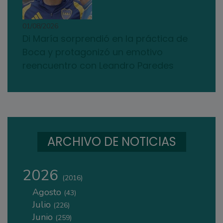
01/08/2026
Di María sorprendió en la práctica de
Boca y protagonizó un emotivo
reencuentro con Leandro Paredes
ARCHIVO DE NOTICIAS
2026
(2016)
Agosto
(43)
Julio
(226)
Junio
(259)