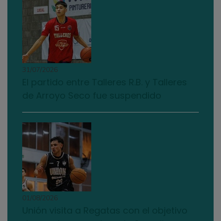
31/07/2026
El partido entre Talleres R.B. y Talleres
de Arroyo Seco fue suspendido
01/08/2026
Unión visita a Regatas con el objetivo