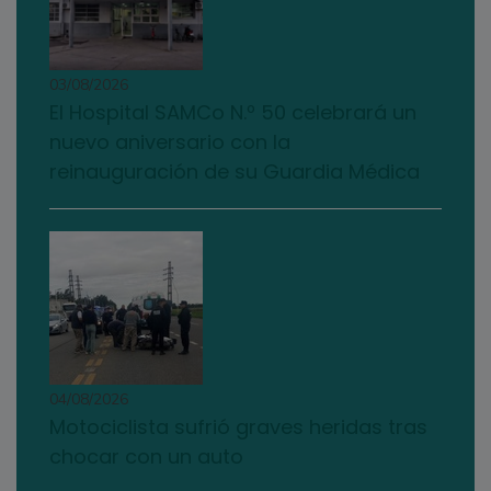
03/08/2026
El Hospital SAMCo N.º 50 celebrará un
nuevo aniversario con la
reinauguración de su Guardia Médica
04/08/2026
Motociclista sufrió graves heridas tras
chocar con un auto