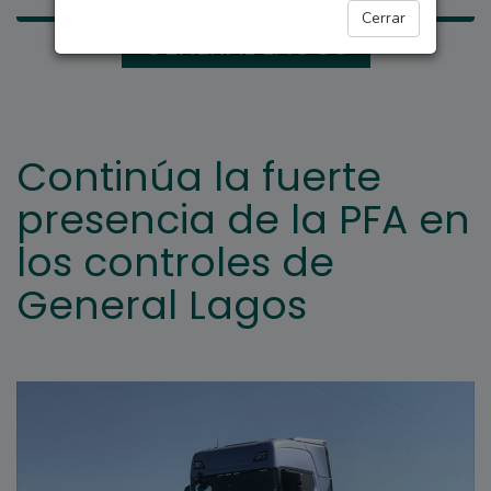
Cerrar
GENERAL LAGOS
Continúa la fuerte
presencia de la PFA en
los controles de
General Lagos