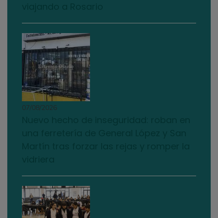
viajando a Rosario
07/08/2026
Nuevo hecho de inseguridad: roban en
una ferretería de General López y San
Martín tras forzar las rejas y romper la
vidriera