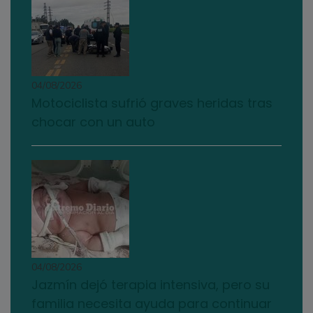
04/08/2026
Motociclista sufrió graves heridas tras
chocar con un auto
04/08/2026
Jazmín dejó terapia intensiva, pero su
familia necesita ayuda para continuar