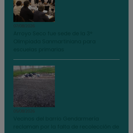
07/08/2026
Arroyo Seco fue sede de la 3°
Olimpiada Sanmartiniana para
escuelas primarias
05/08/2026
Vecinos del barrio Gendarmería
reclaman por la falta de recolección de