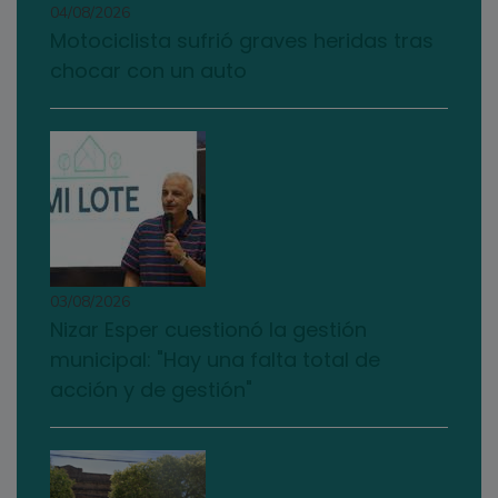
04/08/2026
Motociclista sufrió graves heridas tras
chocar con un auto
03/08/2026
Nizar Esper cuestionó la gestión
municipal: "Hay una falta total de
acción y de gestión"