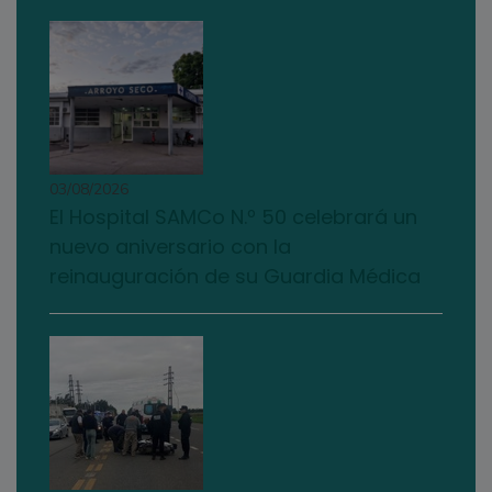
03/08/2026
El Hospital SAMCo N.º 50 celebrará un
nuevo aniversario con la
reinauguración de su Guardia Médica