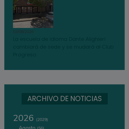
03/08/2026
La escuela de idioma Dante Alighieri
cambiará de sede y se mudará al Club
Progreso
ARCHIVO DE NOTICIAS
2026
(2029)
Agosto
(56)