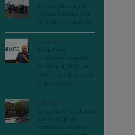
Motociclista sufrió
graves heridas tras
chocar con un auto
03/08/2026
Nizar Esper
cuestionó la gestión
municipal: "Hay una
falta total de acción
y de gestión"
03/08/2026
La escuela de idioma
Dante Alighieri
cambiará de sede y