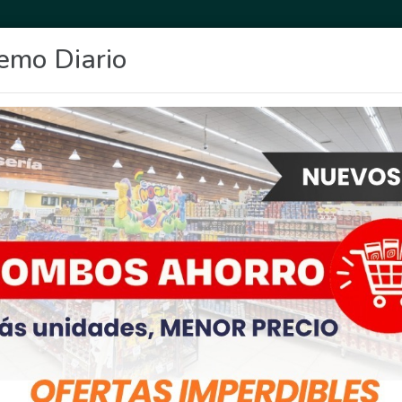
emo Diario
OCIO
DEPORTES
FIGHIERA
GENERAL LAGOS
POLICIALES
RE