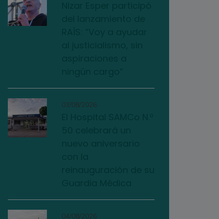
Nizar Esper participó
del lanzamiento de
RAÍS: “Voy a ayudar
al justicialismo, sin
aspiraciones a
ningún cargo”
03/08/2026
El Hospital SAMCo N.º
50 celebrará un
nuevo aniversario
con la
reinauguración de su
Guardia Médica
04/08/2026