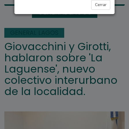
Cerrar
GENERAL LAGOS
GENERAL LAGOS
Giovacchini y Girotti,
hablaron sobre 'La
Laguense', nuevo
colectivo interurbano
de la localidad.