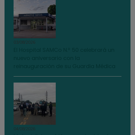
03/08/2026
El Hospital SAMCo N.º 50 celebrará un
nuevo aniversario con la
reinauguración de su Guardia Médica
04/08/2026