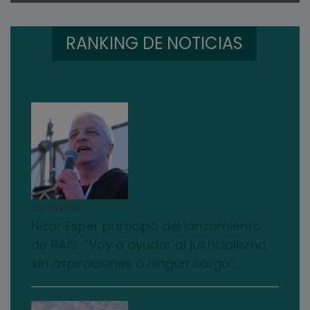
RANKING DE NOTICIAS
03/08/2026
Nizar Esper participó del lanzamiento
de RAÍS: “Voy a ayudar al justicialismo,
sin aspiraciones a ningún cargo”