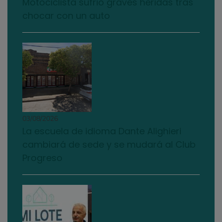
Motociclista sufrió graves heridas tras
chocar con un auto
03/08/2026
La escuela de idioma Dante Alighieri
cambiará de sede y se mudará al Club
Progreso