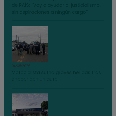
de RAÍS: “Voy a ayudar al justicialismo,
sin aspiraciones a ningún cargo”
04/08/2026
Motociclista sufrió graves heridas tras
chocar con un auto