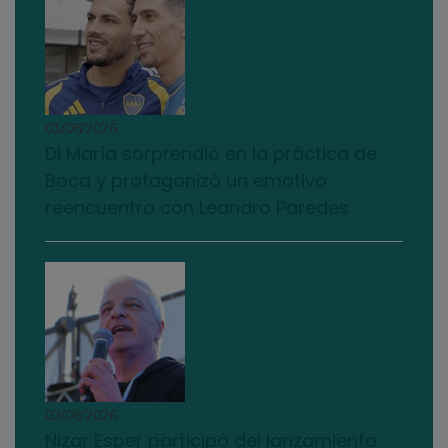
01/08/2026
Di María sorprendió en la práctica de
Boca y protagonizó un emotivo
reencuentro con Leandro Paredes
03/08/2026
Nizar Esper participó del lanzamiento