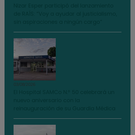
Nizar Esper participó del lanzamiento
de RAÍS: “Voy a ayudar al justicialismo,
sin aspiraciones a ningún cargo”
03/08/2026
El Hospital SAMCo N.º 50 celebrará un
nuevo aniversario con la
reinauguración de su Guardia Médica