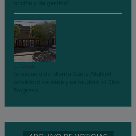
acción y de gestión"
03/08/2026
La escuela de idioma Dante Alighieri
cambiará de sede y se mudará al Club
Progreso