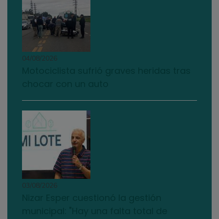
04/08/2026
Motociclista sufrió graves heridas tras
chocar con un auto
03/08/2026
Nizar Esper cuestionó la gestión
municipal: "Hay una falta total de