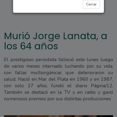
INTERÉS GENERAL
Cerrar
Murió Jorge Lanata, a
los 64 años
El prestigioso periodista falleció este lunes luego
de varios meses internado luchando por su vida,
con fallas multiorgánicas que deterioraron su
salud. Nació en Mar del Plata en 1960 y en 1987,
con solo 27 años, fundó el diario Página/12.
También se destacó en la TV y en radio y ganó
numerosos premios por sus distintas producciones