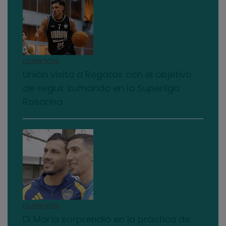
01/08/2026
Unión visita a Regatas con el objetivo
de seguir sumando en la Superliga
Rosarina
01/08/2026
Di María sorprendió en la práctica de