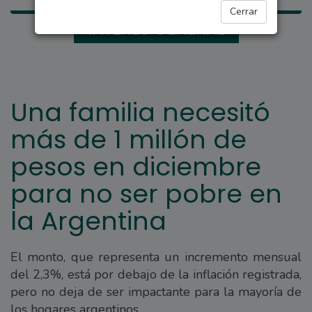
Cerrar
INTERÉS GENERAL
Una familia necesitó
más de 1 millón de
pesos en diciembre
para no ser pobre en
la Argentina
El monto, que representa un incremento mensual
del 2,3%, está por debajo de la inflación registrada,
pero no deja de ser impactante para la mayoría de
los hogares argentinos