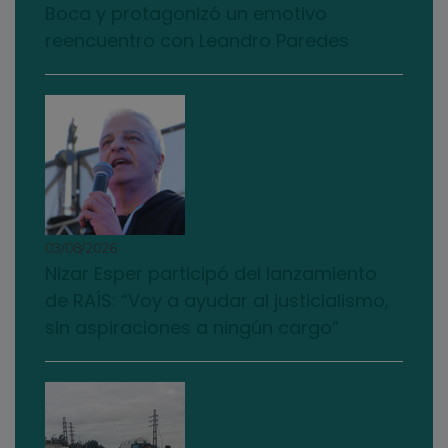
Boca y protagonizó un emotivo
reencuentro con Leandro Paredes
03/08/2026
Nizar Esper participó del lanzamiento
de RAÍS: “Voy a ayudar al justicialismo,
sin aspiraciones a ningún cargo”