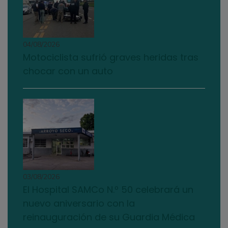
04/08/2026
Motociclista sufrió graves heridas tras
chocar con un auto
03/08/2026
El Hospital SAMCo N.º 50 celebrará un
nuevo aniversario con la
reinauguración de su Guardia Médica