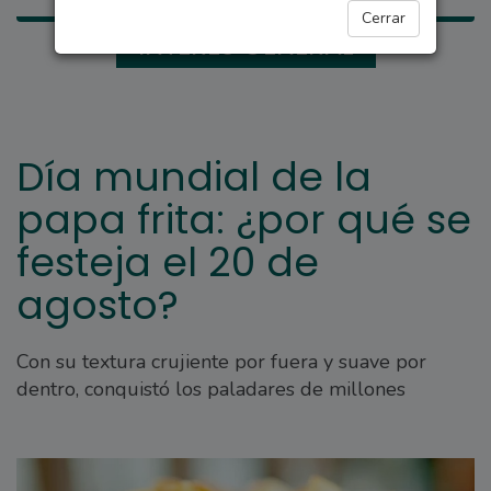
Cerrar
INTERÉS GENERAL
Día mundial de la
papa frita: ¿por qué se
festeja el 20 de
agosto?
Con su textura crujiente por fuera y suave por
dentro, conquistó los paladares de millones