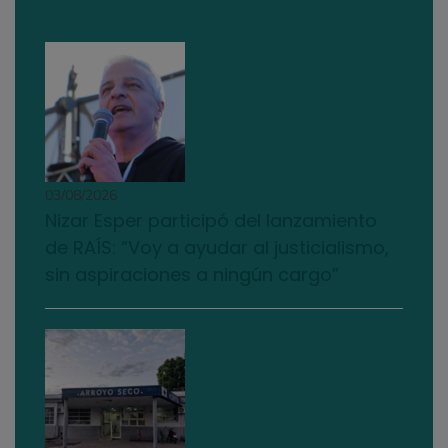
03/08/2026
Nizar Esper participó del lanzamiento
de RAÍS: “Voy a ayudar al justicialismo,
sin aspiraciones a ningún cargo”