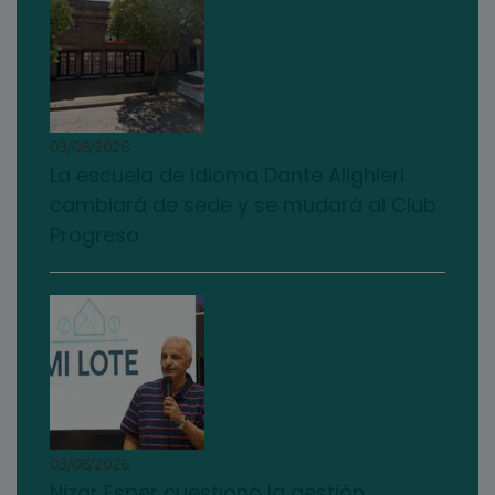
03/08/2026
La escuela de idioma Dante Alighieri
cambiará de sede y se mudará al Club
Progreso
03/08/2026
Nizar Esper cuestionó la gestión