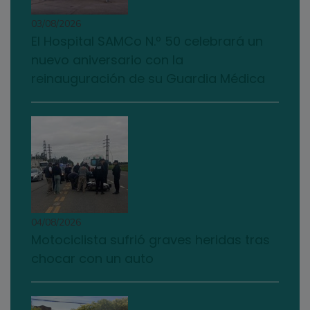
03/08/2026
El Hospital SAMCo N.º 50 celebrará un
nuevo aniversario con la
reinauguración de su Guardia Médica
04/08/2026
Motociclista sufrió graves heridas tras
chocar con un auto