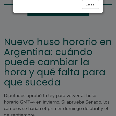
Cerrar
INTERÉS GENERAL
Nuevo huso horario en
Argentina: cuándo
puede cambiar la
hora y qué falta para
que suceda
Diputados aprobó la ley para volver al huso
horario GMT-4 en invierno. Si aprueba Senado, los
cambios se harían el primer domingo de abril y el
de septiembre.