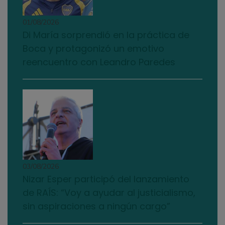
01/08/2026
Di María sorprendió en la práctica de
Boca y protagonizó un emotivo
reencuentro con Leandro Paredes
03/08/2026
Nizar Esper participó del lanzamiento
de RAÍS: “Voy a ayudar al justicialismo,
sin aspiraciones a ningún cargo”