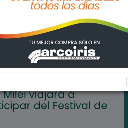
RO
Confirmado: Javier Milei viajará a Córdoba para participar del
INTERÉS GENERAL
Milei viajará a
cipar del Festival de