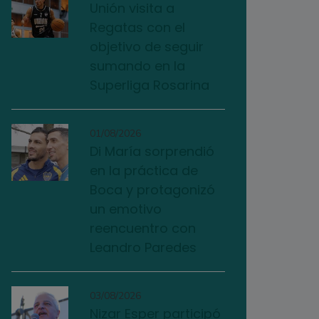
Unión visita a
Regatas con el
objetivo de seguir
sumando en la
Superliga Rosarina
01/08/2026
Di María sorprendió
en la práctica de
Boca y protagonizó
un emotivo
reencuentro con
Leandro Paredes
03/08/2026
Nizar Esper participó