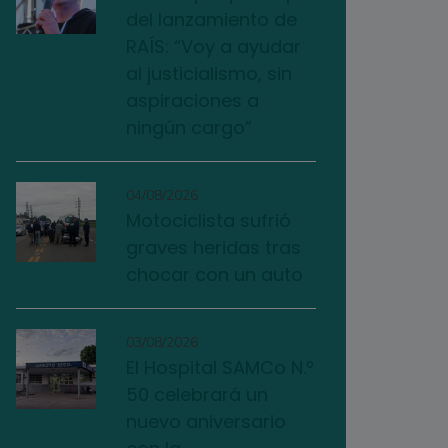
del lanzamiento de
RAÍS: “Voy a ayudar
al justicialismo, sin
aspiraciones a
ningún cargo”
04/08/2026
Motociclista sufrió
graves heridas tras
chocar con un auto
03/08/2026
El Hospital SAMCo N.º
50 celebrará un
nuevo aniversario