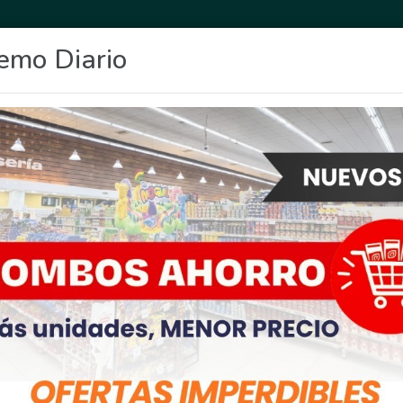
emo Diario
OCIO
DEPORTES
FIGHIERA
GENERAL LAGOS
POLICIALES
RE