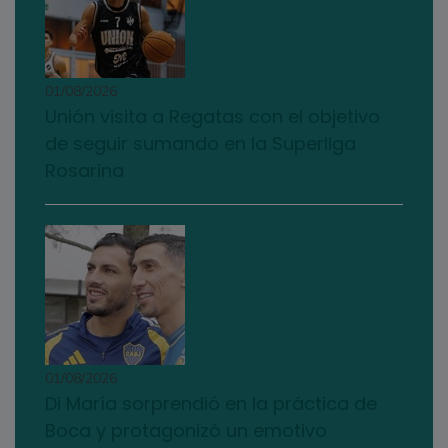
01/08/2026
Unión visita a Regatas con el objetivo
de seguir sumando en la Superliga
Rosarina
01/08/2026
Di María sorprendió en la práctica de
Boca y protagonizó un emotivo