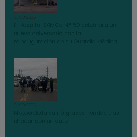
03/08/2026
El Hospital SAMCo N.º 50 celebrará un
nuevo aniversario con la
reinauguración de su Guardia Médica
04/08/2026
Motociclista sufrió graves heridas tras
chocar con un auto