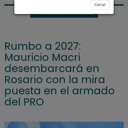
Cerrar
INTERÉS GENERAL
Rumbo a 2027:
Mauricio Macri
desembarcará en
Rosario con la mira
puesta en el armado
del PRO