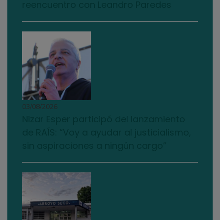
reencuentro con Leandro Paredes
03/08/2026
Nizar Esper participó del lanzamiento
de RAÍS: “Voy a ayudar al justicialismo,
sin aspiraciones a ningún cargo”