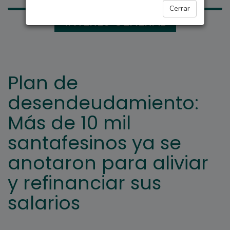
Cerrar
INTERÉS GENERAL
Plan de
desendeudamiento:
Más de 10 mil
santafesinos ya se
anotaron para aliviar
y refinanciar sus
salarios