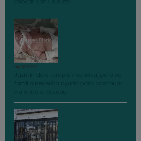
chocar con un auto
04/08/2026
Jazmín dejó terapia intensiva, pero su
familia necesita ayuda para continuar
viajando a Rosario