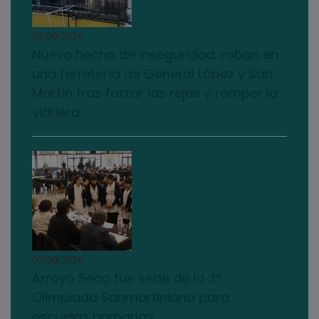
07/08/2026
Nuevo hecho de inseguridad: roban en
una ferretería de General López y San
Martín tras forzar las rejas y romper la
vidriera
07/08/2026
Arroyo Seco fue sede de la 3°
Olimpiada Sanmartiniana para
escuelas primarias