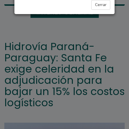
Cerrar
INTERÉS GENERAL
Hidrovía Paraná-
Paraguay: Santa Fe
exige celeridad en la
adjudicación para
bajar un 15% los costos
logísticos