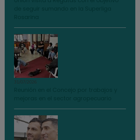
Unión visita a Regatas con el objetivo
de seguir sumando en la Superliga
Rosarina
31/07/2026
Reunión en el Concejo por trabajos y
mejoras en el sector agropecuario