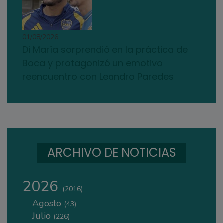
01/08/2026
Di María sorprendió en la práctica de
Boca y protagonizó un emotivo
reencuentro con Leandro Paredes
ARCHIVO DE NOTICIAS
2026
(2016)
Agosto
(43)
Julio
(226)