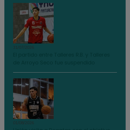
31/07/2026
El partido entre Talleres R.B. y Talleres
de Arroyo Seco fue suspendido
01/08/2026