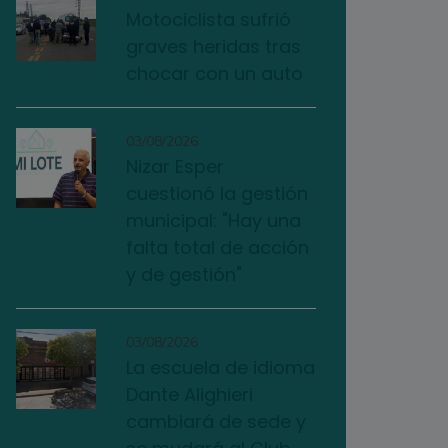
Motociclista sufrió
graves heridas tras
chocar con un auto
03/08/2026
Nizar Esper
cuestionó la gestión
municipal: "Hay una
falta total de acción
y de gestión"
03/08/2026
La escuela de idioma
Dante Alighieri
cambiará de sede y