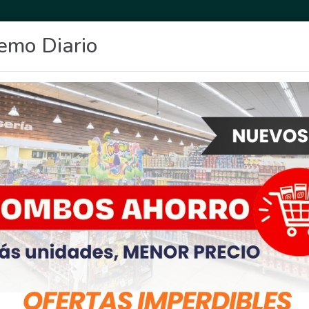
emo Diario
OCIO
DEPORTES
FIGHIERA
GENERAL LAGOS
POLICIALES
RE