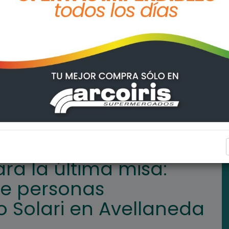
 Más de un millón de personas despidieron al Indio Solari en Ave
INTERÉS GENERAL
ra la última misa:
de personas
o Solari en Avellaneda