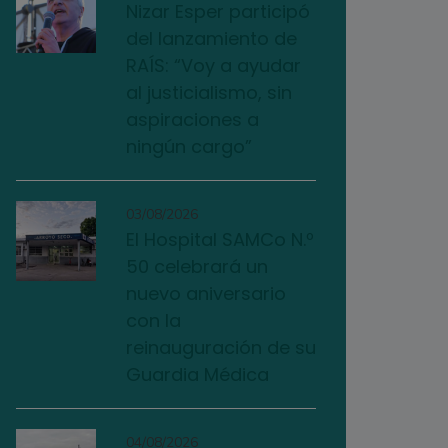
Nizar Esper participó
del lanzamiento de
RAÍS: “Voy a ayudar
al justicialismo, sin
aspiraciones a
ningún cargo”
03/08/2026
El Hospital SAMCo N.º
50 celebrará un
nuevo aniversario
con la
reinauguración de su
Guardia Médica
04/08/2026