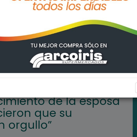
sa del Indio Solari: “Hicieron que su despedida fuera un orgullo”
INTERÉS GENERAL
cimiento de la esposa
icieron que su
 orgullo”