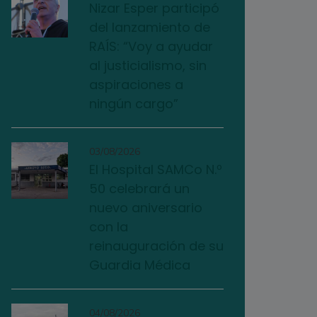
Nizar Esper participó
del lanzamiento de
RAÍS: “Voy a ayudar
al justicialismo, sin
aspiraciones a
ningún cargo”
03/08/2026
El Hospital SAMCo N.º
50 celebrará un
nuevo aniversario
con la
reinauguración de su
Guardia Médica
04/08/2026