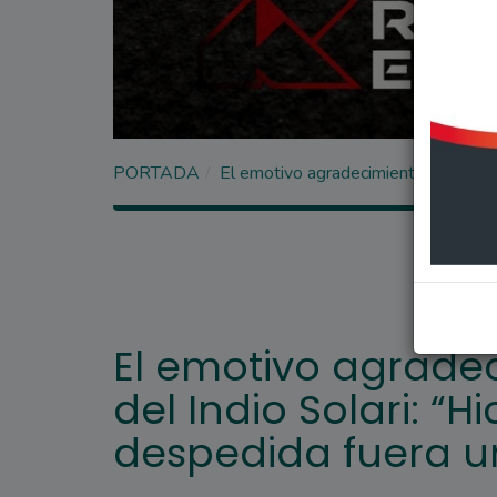
PORTADA
El emotivo agradecimiento de la espo
El emotivo agrade
del Indio Solari: “H
despedida fuera un