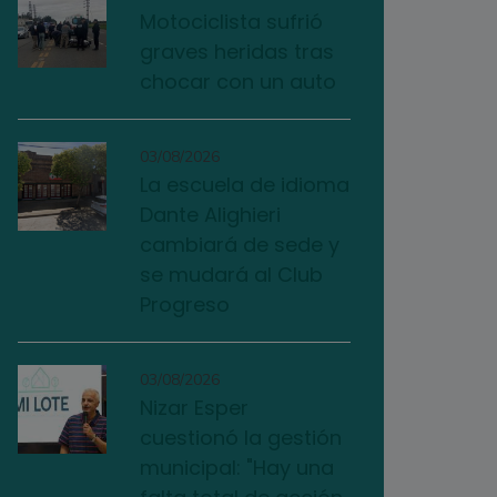
Motociclista sufrió
graves heridas tras
chocar con un auto
03/08/2026
La escuela de idioma
Dante Alighieri
cambiará de sede y
se mudará al Club
Progreso
03/08/2026
Nizar Esper
cuestionó la gestión
municipal: "Hay una