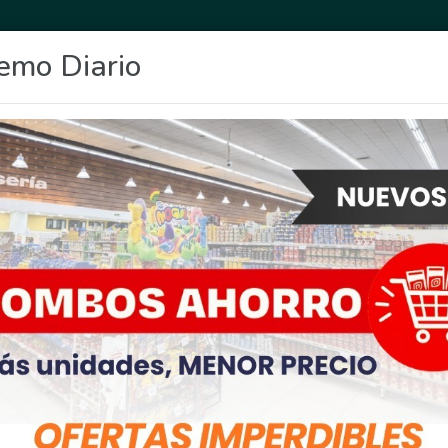
emo Diario
OCIO
DEPORTES
FIGHIERA
GENERAL LAGOS
POLICIALES
RE