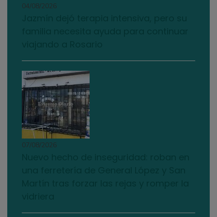
04/08/2026
Jazmín dejó terapia intensiva, pero su
familia necesita ayuda para continuar
viajando a Rosario
07/08/2026
Nuevo hecho de inseguridad: roban en
una ferretería de General López y San
Martín tras forzar las rejas y romper la
vidriera