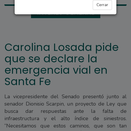
Cerrar
INTERÉS GENERAL
Carolina Losada pide
que se declare la
emergencia vial en
Santa Fe
La vicepresidente del Senado presentó junto al
senador Dionisio Scarpin, un proyecto de Ley que
busca dar respuestas ante la falta de
infraestructura y el alto índice de siniestros.
“Necesitamos que estos caminos, que son tan