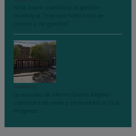
Nizar Esper cuestionó la gestión
municipal: "Hay una falta total de
acción y de gestión"
03/08/2026
La escuela de idioma Dante Alighieri
cambiará de sede y se mudará al Club
Progreso