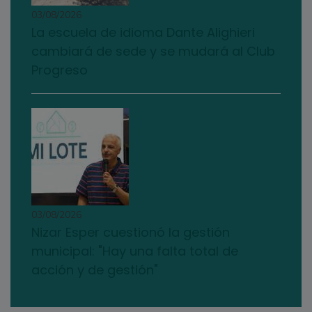
03/08/2026
La escuela de idioma Dante Alighieri
cambiará de sede y se mudará al Club
Progreso
03/08/2026
Nizar Esper cuestionó la gestión
municipal: "Hay una falta total de
acción y de gestión"