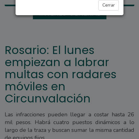
Cerrar
INTERÉS GENERAL
Rosario: El lunes
empiezan a labrar
multas con radares
móviles en
Circunvalación
Las infracciones pueden llegar a costar hasta 26
mil pesos. Habrá cuatro puestos dinámicos a lo
largo de la traza y buscan sumar la misma cantidad
de equipos fijos.