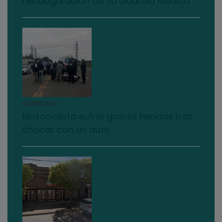
reinauguración de su Guardia Médica
04/08/2026
Motociclista sufrió graves heridas tras
chocar con un auto