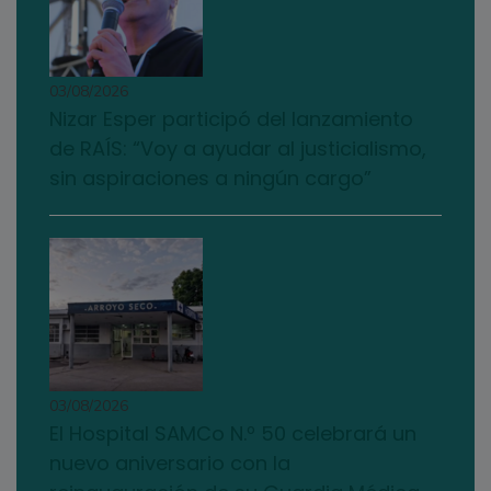
03/08/2026
Nizar Esper participó del lanzamiento
de RAÍS: “Voy a ayudar al justicialismo,
sin aspiraciones a ningún cargo”
03/08/2026
El Hospital SAMCo N.º 50 celebrará un
nuevo aniversario con la