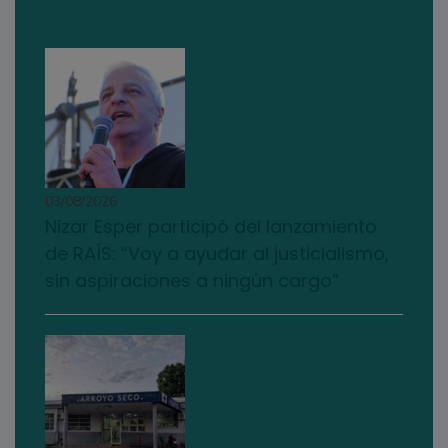
03/08/2026
Nizar Esper participó del lanzamiento
de RAÍS: “Voy a ayudar al justicialismo,
sin aspiraciones a ningún cargo”