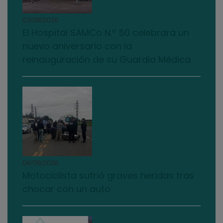
03/08/2026
El Hospital SAMCo N.º 50 celebrará un
nuevo aniversario con la
reinauguración de su Guardia Médica
04/08/2026
Motociclista sufrió graves heridas tras
chocar con un auto