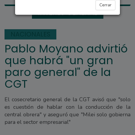
Cerrar
INTERÉS GENERAL
NACIONALES
Pablo Moyano advirtió
que habrá "un gran
paro general" de la
CGT
El cosecretario general de la CGT avisó que "solo
es cuestión de hablar con la conducción de la
central obrera" y aseguró que "Milei solo gobierna
para el sector empresarial"