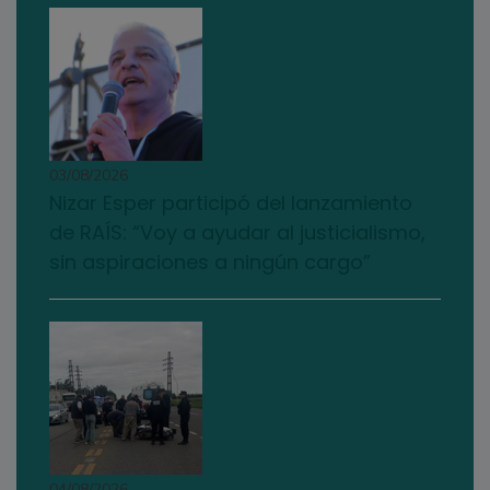
03/08/2026
Nizar Esper participó del lanzamiento
de RAÍS: “Voy a ayudar al justicialismo,
sin aspiraciones a ningún cargo”
04/08/2026