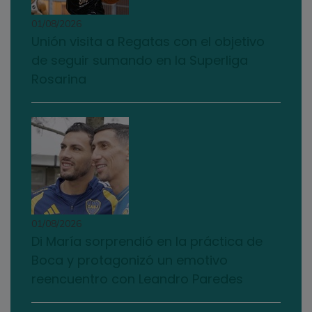
01/08/2026
Unión visita a Regatas con el objetivo
de seguir sumando en la Superliga
Rosarina
01/08/2026
Di María sorprendió en la práctica de
Boca y protagonizó un emotivo
reencuentro con Leandro Paredes