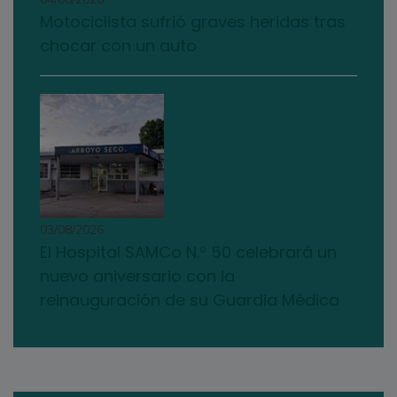
Motociclista sufrió graves heridas tras
chocar con un auto
03/08/2026
El Hospital SAMCo N.º 50 celebrará un
nuevo aniversario con la
reinauguración de su Guardia Médica