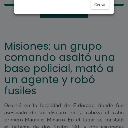
Cerrar
POLICIALES
Misiones: un grupo
comando asaltó una
base policial, mató a
un agente y robó
fusiles
Ocurrió en la localidad de Eldorado, donde fue
asesinado de un disparo en la cabeza el cabo
primero Mauricio Miñarro. En el lugar se constató
el faltante de dos fusiles FAL y dos escopetas