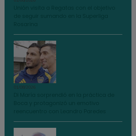
01/08/2026
Unión visita a Regatas con el objetivo
de seguir sumando en la Superliga
Rosarina
01/08/2026
Di María sorprendió en la práctica de
Boca y protagonizó un emotivo
reencuentro con Leandro Paredes