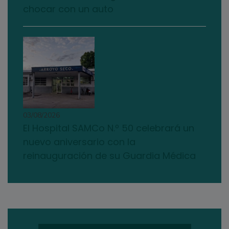
chocar con un auto
03/08/2026
El Hospital SAMCo N.º 50 celebrará un
nuevo aniversario con la
reinauguración de su Guardia Médica