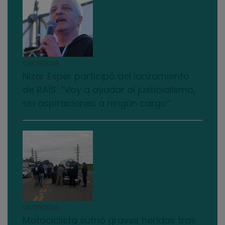
03/08/2026
Nizar Esper participó del lanzamiento
de RAÍS: “Voy a ayudar al justicialismo,
sin aspiraciones a ningún cargo”
04/08/2026
Motociclista sufrió graves heridas tras