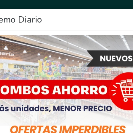
emo Diario
OCIO
DEPORTES
FIGHIERA
GENERAL LAGOS
POLICIALES
RE