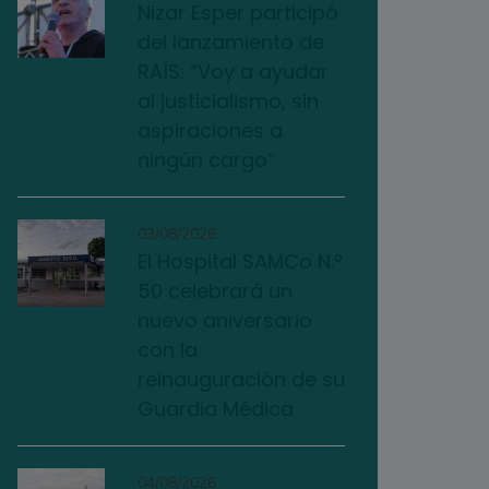
Nizar Esper participó
del lanzamiento de
RAÍS: “Voy a ayudar
al justicialismo, sin
aspiraciones a
ningún cargo”
03/08/2026
El Hospital SAMCo N.º
50 celebrará un
nuevo aniversario
con la
reinauguración de su
Guardia Médica
04/08/2026