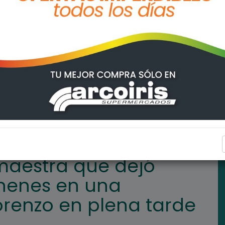
encerrados a tres nenes en una ludoteca de San Lorenzo en plena
POLICIALES
maestra que dejó
 nenes en una
orenzo en plena tarde