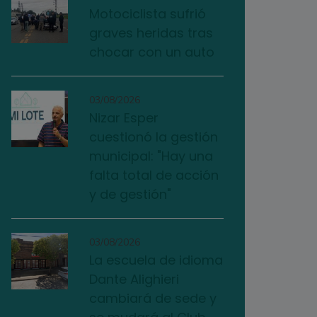
Motociclista sufrió
graves heridas tras
chocar con un auto
03/08/2026
Nizar Esper
cuestionó la gestión
municipal: "Hay una
falta total de acción
y de gestión"
03/08/2026
La escuela de idioma
Dante Alighieri
cambiará de sede y