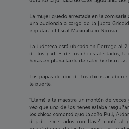
durante la jornada de calor agobiante del
La mujer quedó arrestada en la comisaría 
una audiencia a cargo de la jueza Grisel
imputará el fiscal Maximiliano Nicosia.
La ludoteca está ubicada en Dorrego al 21
de los padres de los chicos afectados, la
horas en plena tarde de calor bochornoso.
Los papás de uno de los chicos acudieron 
la puerta.
“Llamé a la maestra un montón de veces 
veo que uno de los nenes estaba rasguñand
los chicos comentó que la seño Puli, Aldan
dejado encerrados con llave”, contó al 
mamá de uno de los tres nenes encerrados