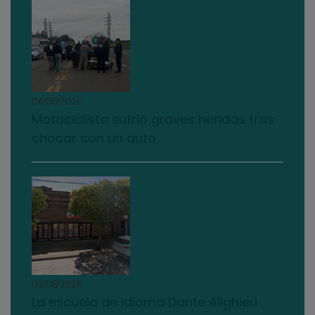
04/08/2026
Motociclista sufrió graves heridas tras
chocar con un auto
03/08/2026
La escuela de idioma Dante Alighieri