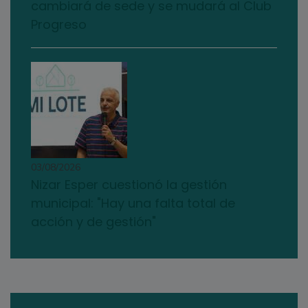
cambiará de sede y se mudará al Club
Progreso
03/08/2026
Nizar Esper cuestionó la gestión
municipal: "Hay una falta total de
acción y de gestión"