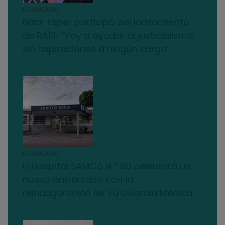
03/08/2026
Nizar Esper participó del lanzamiento
de RAÍS: “Voy a ayudar al justicialismo,
sin aspiraciones a ningún cargo”
03/08/2026
El Hospital SAMCo N.º 50 celebrará un
nuevo aniversario con la
reinauguración de su Guardia Médica