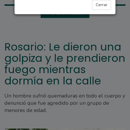
Cerrar
POLICIALES
Rosario: Le dieron una
golpiza y le prendieron
fuego mientras
dormía en la calle
Un hombre sufrió quemaduras en todo el cuerpo y
denunció que fue agredido por un grupo de
menores de edad.