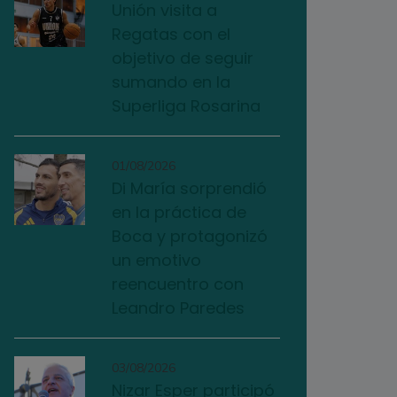
Unión visita a
Regatas con el
objetivo de seguir
sumando en la
Superliga Rosarina
01/08/2026
Di María sorprendió
en la práctica de
Boca y protagonizó
un emotivo
reencuentro con
Leandro Paredes
03/08/2026
Nizar Esper participó