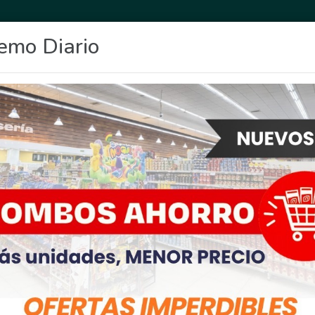
emo Diario
OCIO
DEPORTES
FIGHIERA
GENERAL LAGOS
POLICIALES
RE