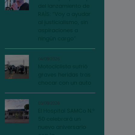
del lanzamiento de
RAÍS: “Voy a ayudar
al justicialismo, sin
aspiraciones a
ningún cargo”
04/08/2026
Motociclista sufrió
graves heridas tras
chocar con un auto
03/08/2026
El Hospital SAMCo N.º
50 celebrará un
nuevo aniversario