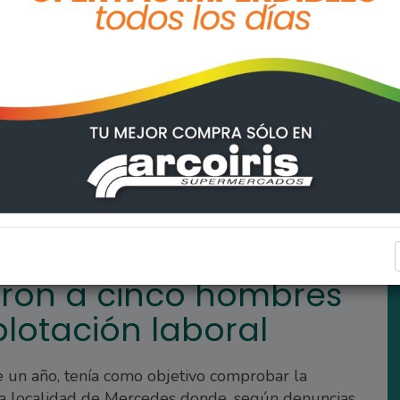
es en situación de explotación laboral
POLICIALES
aron a cinco hombres
plotación laboral
 un año, tenía como objetivo comprobar la
 la localidad de Mercedes donde, según denuncias,