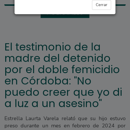
Cerrar
POLICIALES
El testimonio de la
madre del detenido
por el doble femicidio
en Córdoba: "No
puedo creer que yo di
a luz a un asesino"
Estrella Laurta Varela relató que su hijo estuvo
preso durante un mes en febrero de 2024 por