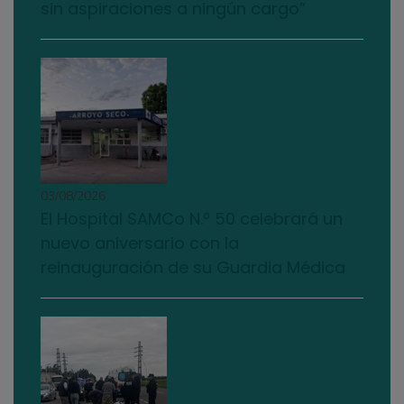
sin aspiraciones a ningún cargo”
03/08/2026
El Hospital SAMCo N.º 50 celebrará un
nuevo aniversario con la
reinauguración de su Guardia Médica