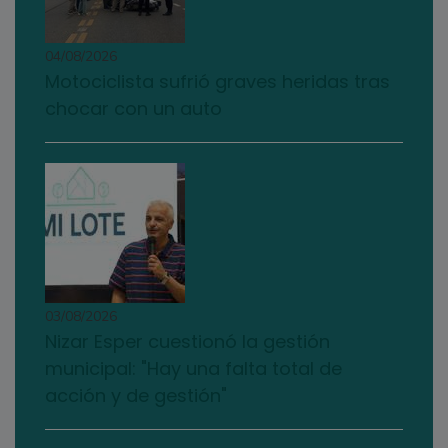
04/08/2026
Motociclista sufrió graves heridas tras
chocar con un auto
03/08/2026
Nizar Esper cuestionó la gestión
municipal: "Hay una falta total de
acción y de gestión"