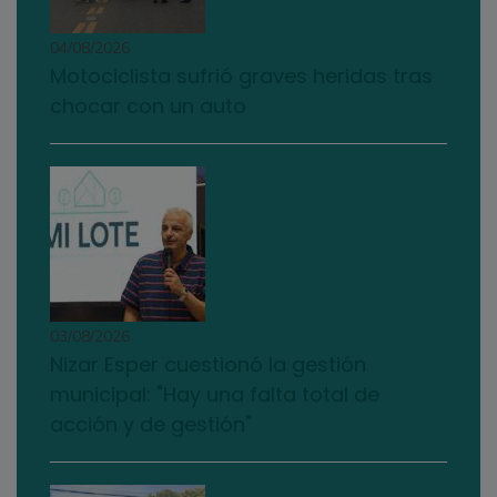
04/08/2026
Motociclista sufrió graves heridas tras
chocar con un auto
03/08/2026
Nizar Esper cuestionó la gestión
municipal: "Hay una falta total de
acción y de gestión"