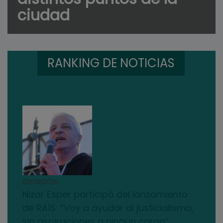
ciudad
RANKING DE NOTICIAS
03/08/2026
Nizar Esper participó del lanzamiento
de RAÍS: “Voy a ayudar al justicialismo,
sin aspiraciones a ningún cargo”