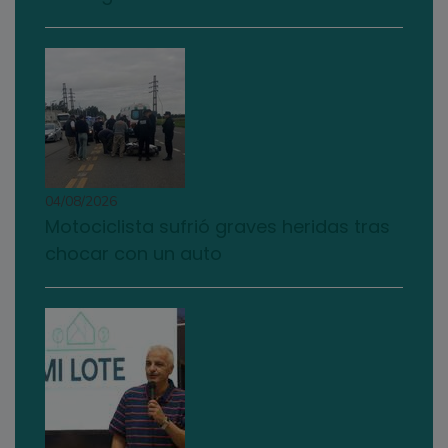
04/08/2026
Motociclista sufrió graves heridas tras
chocar con un auto