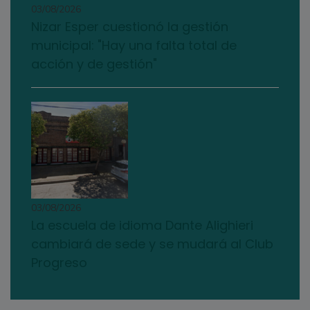
03/08/2026
Nizar Esper cuestionó la gestión
municipal: "Hay una falta total de
acción y de gestión"
03/08/2026
La escuela de idioma Dante Alighieri
cambiará de sede y se mudará al Club
Progreso