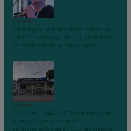
03/08/2026
Nizar Esper participó del lanzamiento
de RAÍS: “Voy a ayudar al justicialismo,
sin aspiraciones a ningún cargo”
03/08/2026
El Hospital SAMCo N.º 50 celebrará un
nuevo aniversario con la
reinauguración de su Guardia Médica