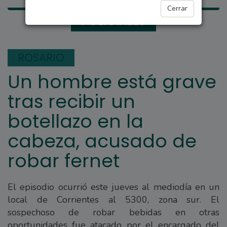
Cerrar
POLICIALES
ROSARIO
Un hombre está grave
tras recibir un
botellazo en la
cabeza, acusado de
robar fernet
El episodio ocurrió este jueves al mediodía en un
local de Corrientes al 5300, zona sur. El
sospechoso de robar bebidas en otras
oportunidades fue atacado por el encargado del