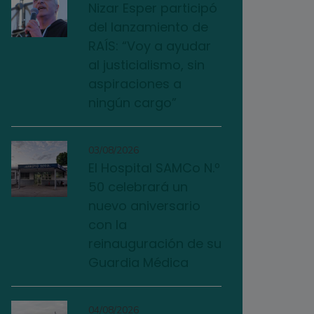
Nizar Esper participó
del lanzamiento de
RAÍS: “Voy a ayudar
al justicialismo, sin
aspiraciones a
ningún cargo”
03/08/2026
El Hospital SAMCo N.º
50 celebrará un
nuevo aniversario
con la
reinauguración de su
Guardia Médica
04/08/2026