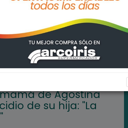
 Vega sobre el femicidio de su hija: "La tuvieron que sedar"
POLICIALES
a mamá de Agostina
idio de su hija: "La
"