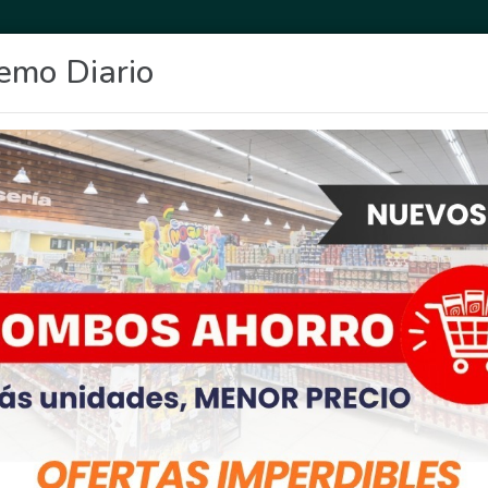
emo Diario
OCIO
DEPORTES
FIGHIERA
GENERAL LAGOS
POLICIALES
RE