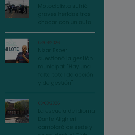
Motociclista sufrió
graves heridas tras
chocar con un auto
03/08/2026
Nizar Esper
cuestionó la gestión
municipal: "Hay una
falta total de acción
y de gestión"
03/08/2026
La escuela de idioma
Dante Alighieri
cambiará de sede y