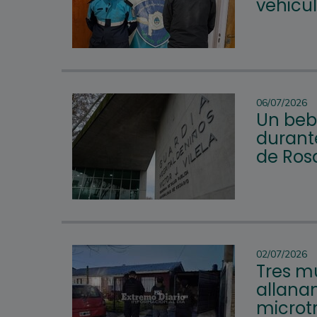
vehicu
06/07/2026
Un beb
durante
de Ros
02/07/2026
Tres mu
allana
microtr