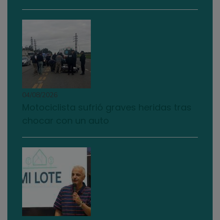
04/08/2026
Motociclista sufrió graves heridas tras
chocar con un auto