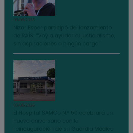
03/08/2026
Nizar Esper participó del lanzamiento
de RAÍS: “Voy a ayudar al justicialismo,
sin aspiraciones a ningún cargo”
03/08/2026
El Hospital SAMCo N.º 50 celebrará un
nuevo aniversario con la
reinauguración de su Guardia Médica