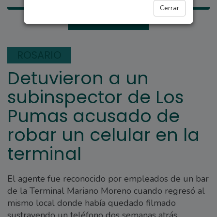
Cerrar
POLICIALES
ROSARIO
Detuvieron a un
subinspector de Los
Pumas acusado de
robar un celular en la
terminal
El agente fue reconocido por empleados de un bar
de la Terminal Mariano Moreno cuando regresó al
mismo local donde había quedado filmado
sustrayendo un teléfono dos semanas atrás.