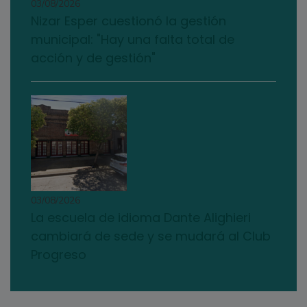
03/08/2026
Nizar Esper cuestionó la gestión
municipal: "Hay una falta total de
acción y de gestión"
03/08/2026
La escuela de idioma Dante Alighieri
cambiará de sede y se mudará al Club
Progreso