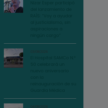
Nizar Esper participó
del lanzamiento de
RAÍS: “Voy a ayudar
al justicialismo, sin
aspiraciones a
ningún cargo”
03/08/2026
El Hospital SAMCo N.º
50 celebrará un
nuevo aniversario
con la
reinauguración de su
Guardia Médica
04/08/2026