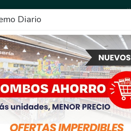
Vi
emo Diario
OCIO
DEPORTES
FIGHIERA
GENERAL LAGOS
POLICIALES
RE