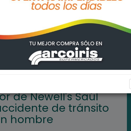
l Salcedo sufrió un accidente de tránsito en el que falleció un h
POLICIALES
or de Newell's Saúl
accidente de tránsito
 un hombre