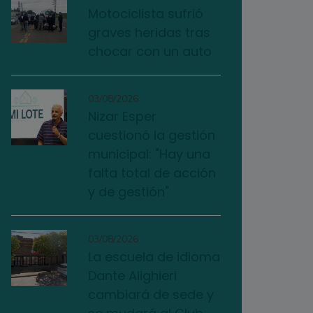
Motociclista sufrió
graves heridas tras
chocar con un auto
03/08/2026
Nizar Esper
cuestionó la gestión
municipal: "Hay una
falta total de acción
y de gestión"
03/08/2026
La escuela de idioma
Dante Alighieri
cambiará de sede y